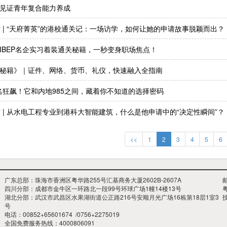
｜见证青年复合能力养成
r专访 | “天府菁英”的港校通关记：一场访学，如何让她的申请故事脱颖而出？
｜IBEP名企实习着装通关秘籍，一秒变身职场焦点！
通关秘籍》｜证件、网络、货币、礼仪，快速融入全指南
排名狂飙！它和内地985之间，藏着你不知道的选择密码
r专访 | 从水电工程专业到港科大智能建筑，什么是他申请中的“决定性瞬间”？
<<
1
2
3
4
5
6
广东总部：珠海市香洲区粤华路255号汇基商务大厦2602B-2607A
邮
四川分部：成都市金牛区一环路北一段99号环球广场1幢14楼13号
粤
湖北分部：武汉市武昌区水果湖街道公正路216号安顺月光广场16栋第18层1室3
号
电话：00852+65601674 /0756+2275019
全国免费服务热线：4000806091